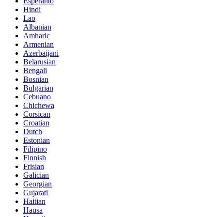
Esperanto
Hindi
Lao
Albanian
Amharic
Armenian
Azerbaijani
Belarusian
Bengali
Bosnian
Bulgarian
Cebuano
Chichewa
Corsican
Croatian
Dutch
Estonian
Filipino
Finnish
Frisian
Galician
Georgian
Gujarati
Haitian
Hausa