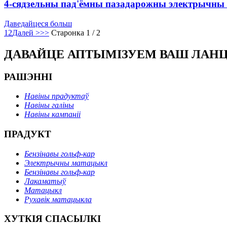
4-сядзельны пад'ёмны пазадарожны электрычны г
Даведайцеся больш
1
2
Далей >
>>
Старонка 1 / 2
ДАВАЙЦЕ АПТЫМІЗУЕМ ВАШ ЛАН
РАШЭННІ
Навіны прадуктаў
Навіны галіны
Навіны кампаніі
ПРАДУКТ
Бензінавы гольф-кар
Электрычны матацыкл
Бензінавы гольф-кар
Лакаматыў
Матацыкл
Рухавік матацыкла
ХУТКІЯ СПАСЫЛКІ