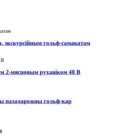
а, экскурсійным гольф-самакатам
ым 2-мясцовым рухавіком 48 В
ны пазадарожны гольф-кар
ж