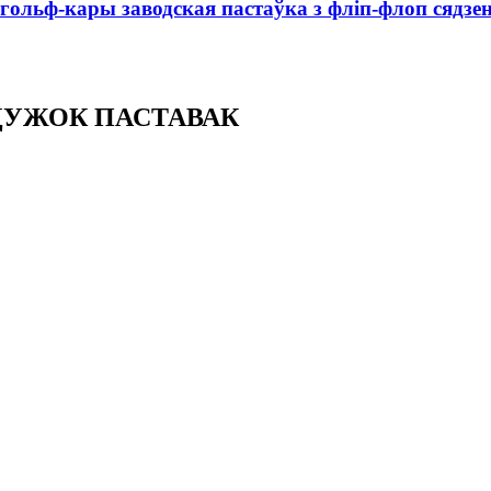
ольф-кары заводская пастаўка з фліп-флоп сядзе
ЦУЖОК ПАСТАВАК