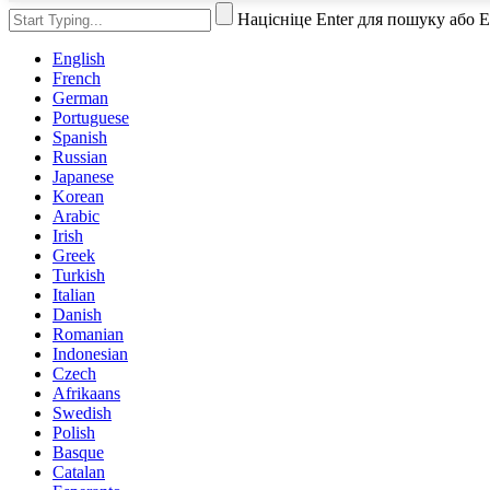
Націсніце Enter для пошуку або 
English
French
German
Portuguese
Spanish
Russian
Japanese
Korean
Arabic
Irish
Greek
Turkish
Italian
Danish
Romanian
Indonesian
Czech
Afrikaans
Swedish
Polish
Basque
Catalan