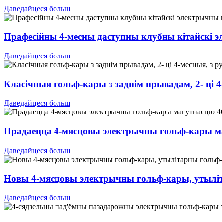
Даведайцеся больш
Прафесійны 4-месны даступны клубны кітайскі 
Даведайцеся больш
Класічныя гольф-кары з заднім прывадам, 2- ці 
Даведайцеся больш
Прадаецца 4-мясцовы электрычны гольф-кары маг
Даведайцеся больш
Новы 4-мясцовы электрычны гольф-кары, утыліт
Даведайцеся больш