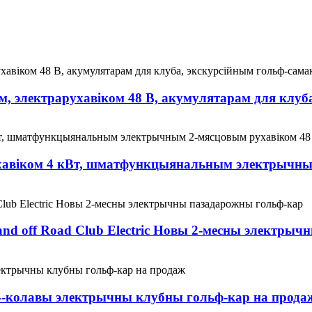
м, электрарухавіком 48 В, акумулятарам для клуб
 рухавіком 4 кВт, шматфункцыянальным электрычн
d off Road Club Electric Новы 2-месны электрыч
 4-колавы электрычны клубны гольф-кар на прода