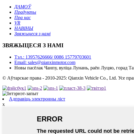
ДАМОЎ
Прадукты
Пра нас
VR
НАВІНЫ
Звяжыцеся з намі
ЗВЯЖЫЦЕСЯ З НАМІ
Тэл.: 13957626666/ 0086 15779703601
Email: sales@qianxinmotor.com
Новы пасёлак Чанпу, вуліца Лунань, раён Луцяо, горад Т
© Аўтарскае права - 2010-2025: Qianxin Vehicle Co., Ltd. Усе п
Адправіць электронны ліст
x