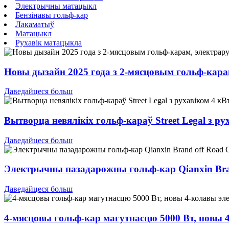
Электрычны матацыкл
Бензінавы гольф-кар
Лакаматыў
Матацыкл
Рухавік матацыкла
Новы дызайн 2025 года з 2-мясцовым гольф-кара
Даведайцеся больш
Вытворца невялікіх гольф-караў Street Legal з
Даведайцеся больш
Электрычны пазадарожны гольф-кар Qianxin Bran
Даведайцеся больш
4-мясцовы гольф-кар магутнасцю 5000 Вт, новы