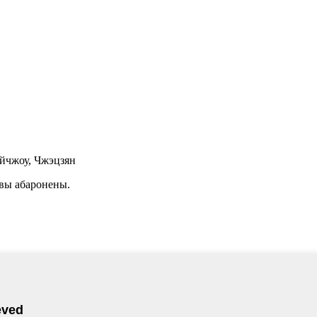
айчжоу, Чжэцзян
равы абаронены.