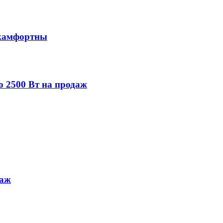
 камфортны
ю 2500 Вт на продаж
даж