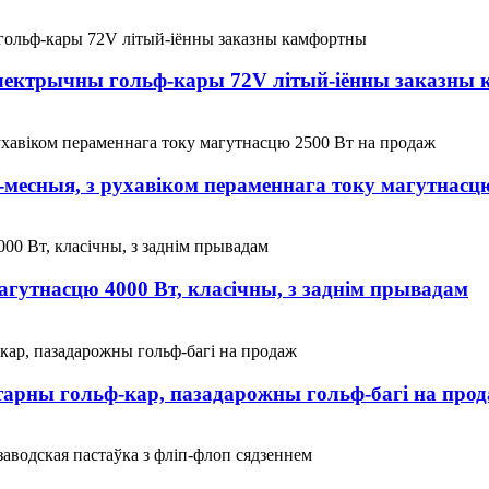
электрычны гольф-кары 72V літый-іённы заказны
4-месныя, з рухавіком пераменнага току магутнасц
утнасцю 4000 Вт, класічны, з заднім прывадам
арны гольф-кар, пазадарожны гольф-багі на про