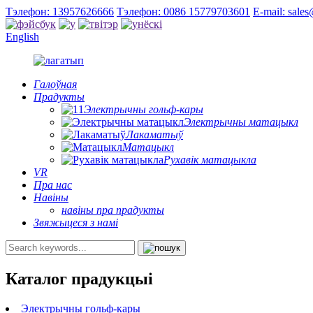
Тэлефон: 13957626666
Тэлефон: 0086 15779703601
E-mail: sale
English
Галоўная
Прадукты
Электрычны гольф-кары
Электрычны матацыкл
Лакаматыў
Матацыкл
Рухавік матацыкла
VR
Пра нас
Навіны
навіны пра прадукты
Звяжыцеся з намі
Каталог прадукцыі
Электрычны гольф-кары