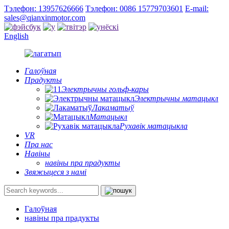
Тэлефон: 13957626666
Тэлефон: 0086 15779703601
E-mail:
sales@qianxinmotor.com
English
Галоўная
Прадукты
Электрычны гольф-кары
Электрычны матацыкл
Лакаматыў
Матацыкл
Рухавік матацыкла
VR
Пра нас
Навіны
навіны пра прадукты
Звяжыцеся з намі
Галоўная
навіны пра прадукты