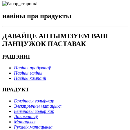
навіны пра прадукты
ДАВАЙЦЕ АПТЫМІЗУЕМ ВАШ
ЛАНЦУЖОК ПАСТАВАК
РАШЭННІ
Навіны прадуктаў
Навіны галіны
Навіны кампаніі
ПРАДУКТ
Бензінавы гольф-кар
Электрычны матацыкл
Бензінавы гольф-кар
Лакаматыў
Матацыкл
Рухавік матацыкла