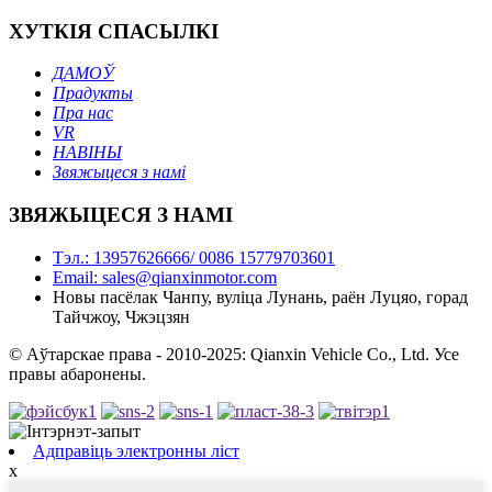
ХУТКІЯ СПАСЫЛКІ
ДАМОЎ
Прадукты
Пра нас
VR
НАВІНЫ
Звяжыцеся з намі
ЗВЯЖЫЦЕСЯ З НАМІ
Тэл.: 13957626666/ 0086 15779703601
Email: sales@qianxinmotor.com
Новы пасёлак Чанпу, вуліца Лунань, раён Луцяо, горад
Тайчжоу, Чжэцзян
© Аўтарскае права - 2010-2025: Qianxin Vehicle Co., Ltd. Усе
правы абаронены.
Адправіць электронны ліст
x