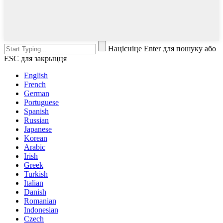
Націсніце Enter для пошуку або
ESC для закрыцця
English
French
German
Portuguese
Spanish
Russian
Japanese
Korean
Arabic
Irish
Greek
Turkish
Italian
Danish
Romanian
Indonesian
Czech