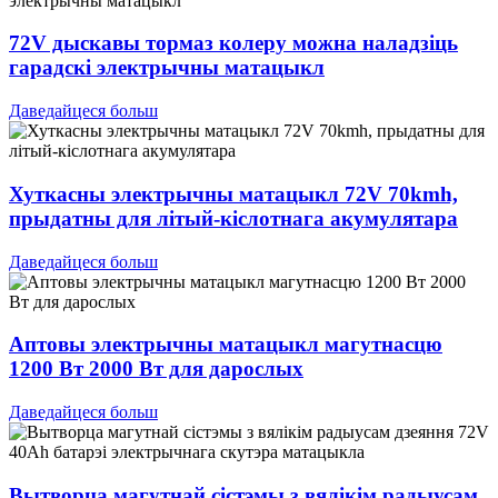
72V дыскавы тормаз колеру можна наладзіць
гарадскі электрычны матацыкл
Даведайцеся больш
Хуткасны электрычны матацыкл 72V 70kmh,
прыдатны для літый-кіслотнага акумулятара
Даведайцеся больш
Аптовы электрычны матацыкл магутнасцю
1200 Вт 2000 Вт для дарослых
Даведайцеся больш
Вытворца магутнай сістэмы з вялікім радыусам