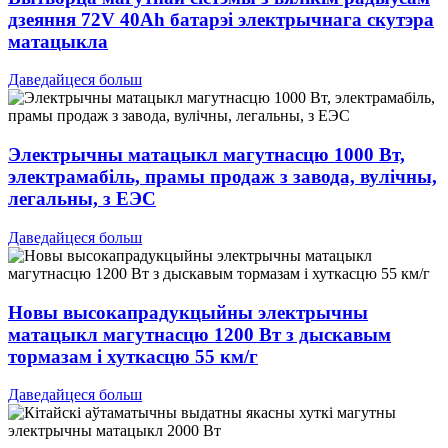
дзеяння 72V 40Ah батарэі электрычнага скутэра
матацыкла
Даведайцеся больш
Электрычны матацыкл магутнасцю 1000 Вт,
электрамабіль, прамы продаж з завода, вулічны,
легальны, з ЕЭС
Даведайцеся больш
Новы высокапрадукцыйны электрычны
матацыкл магутнасцю 1200 Вт з дыскавым
тормазам і хуткасцю 55 км/г
Даведайцеся больш