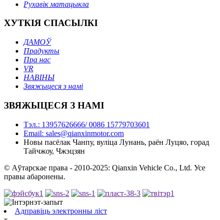
Рухавік матацыкла
ХУТКІЯ СПАСЫЛКІ
ДАМОЎ
Прадукты
Пра нас
VR
НАВІНЫ
Звяжыцеся з намі
ЗВЯЖЫЦЕСЯ З НАМІ
Тэл.: 13957626666/ 0086 15779703601
Email: sales@qianxinmotor.com
Новы пасёлак Чанпу, вуліца Лунань, раён Луцяо, горад
Тайчжоу, Чжэцзян
© Аўтарскае права - 2010-2025: Qianxin Vehicle Co., Ltd. Усе
правы абаронены.
Адправіць электронны ліст
x