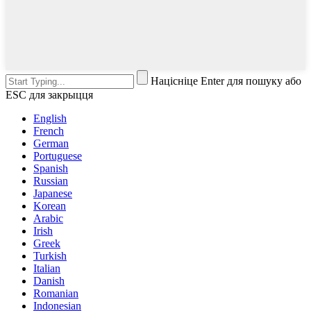
Націсніце Enter для пошуку або
ESC для закрыцця
English
French
German
Portuguese
Spanish
Russian
Japanese
Korean
Arabic
Irish
Greek
Turkish
Italian
Danish
Romanian
Indonesian