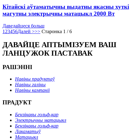
Кітайскі аўтаматычны выдатны якасны хуткі
магутны электрычны матацыкл 2000 Вт
Даведайцеся больш
1
2
3
4
5
6
Далей >
>>
Старонка 1 / 6
ДАВАЙЦЕ АПТЫМІЗУЕМ ВАШ
ЛАНЦУЖОК ПАСТАВАК
РАШЭННІ
Навіны прадуктаў
Навіны галіны
Навіны кампаніі
ПРАДУКТ
Бензінавы гольф-кар
Электрычны матацыкл
Бензінавы гольф-кар
Лакаматыў
Матацыкл