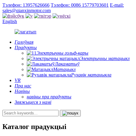
Тэлефон: 13957626666
Тэлефон: 0086 15779703601
E-mail:
sales@qianxinmotor.com
English
Галоўная
Прадукты
Электрычны гольф-кары
Электрычны матацыкл
Лакаматыў
Матацыкл
Рухавік матацыкла
VR
Пра нас
Навіны
навіны пра прадукты
Звяжыцеся з намі
Каталог прадукцыі