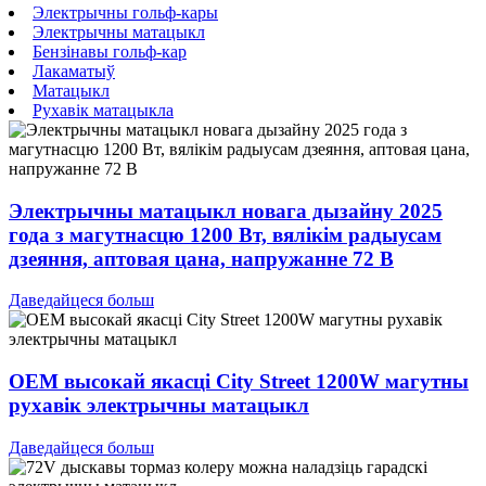
Электрычны гольф-кары
Электрычны матацыкл
Бензінавы гольф-кар
Лакаматыў
Матацыкл
Рухавік матацыкла
Электрычны матацыкл новага дызайну 2025
года з магутнасцю 1200 Вт, вялікім радыусам
дзеяння, аптовая цана, напружанне 72 В
Даведайцеся больш
OEM высокай якасці City Street 1200W магутны
рухавік электрычны матацыкл
Даведайцеся больш