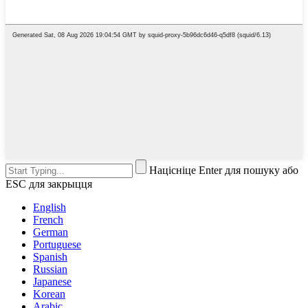
Націсніце Enter для пошуку або
ESC для закрыцця
English
French
German
Portuguese
Spanish
Russian
Japanese
Korean
Arabic