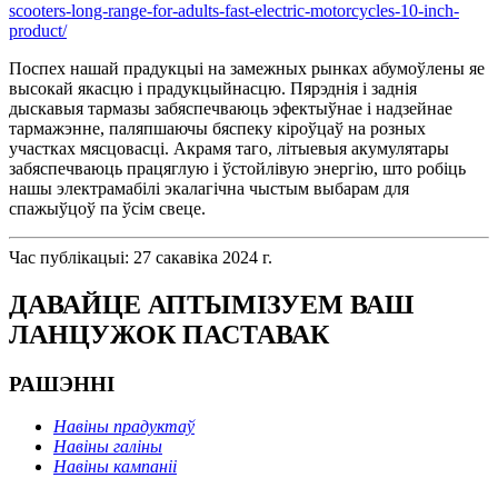
scooters-long-range-for-adults-fast-electric-motorcycles-10-inch-
product/
Поспех нашай прадукцыі на замежных рынках абумоўлены яе
высокай якасцю і прадукцыйнасцю. Пярэднія і заднія
дыскавыя тармазы забяспечваюць эфектыўнае і надзейнае
тармажэнне, паляпшаючы бяспеку кіроўцаў на розных
участках мясцовасці. Акрамя таго, літыевыя акумулятары
забяспечваюць працяглую і ўстойлівую энергію, што робіць
нашы электрамабілі экалагічна чыстым выбарам для
спажыўцоў па ўсім свеце.
Час публікацыі: 27 сакавіка 2024 г.
ДАВАЙЦЕ АПТЫМІЗУЕМ ВАШ
ЛАНЦУЖОК ПАСТАВАК
РАШЭННІ
Навіны прадуктаў
Навіны галіны
Навіны кампаніі