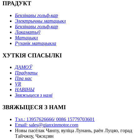
ПРАДУКТ
Бензінавы гольф-кар
Электрычны матацыкл
Бензінавы гольф-кар
Лакаматыў
Матацыкл
Рухавік матацыкла
ХУТКІЯ СПАСЫЛКІ
ДАМОЎ
Прадукты
Пра нас
VR
НАВІНЫ
Звяжыцеся з намі
ЗВЯЖЫЦЕСЯ З НАМІ
Тэл.: 13957626666/ 0086 15779703601
Email: sales@qianxinmotor.com
Новы пасёлак Чанпу, вуліца Лунань, раён Луцяо, горад
Тайчжоу, Чжэцзян