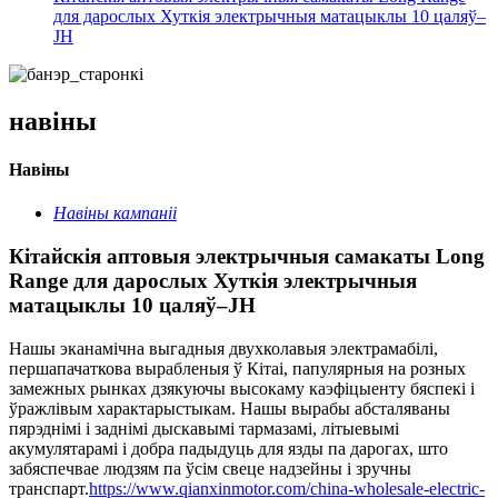
для дарослых Хуткія электрычныя матацыклы 10 цаляў–
JH
навіны
Навіны
Навіны кампаніі
Кітайскія аптовыя электрычныя самакаты Long
Range для дарослых Хуткія электрычныя
матацыклы 10 цаляў–JH
Нашы эканамічна выгадныя двухколавыя электрамабілі,
першапачаткова вырабленыя ў Кітаі, папулярныя на розных
замежных рынках дзякуючы высокаму каэфіцыенту бяспекі і
ўражлівым характарыстыкам. Нашы вырабы абсталяваны
пярэднімі і заднімі дыскавымі тармазамі, літыевымі
акумулятарамі і добра падыдуць для язды па дарогах, што
забяспечвае людзям па ўсім свеце надзейны і зручны
транспарт.
https://www.qianxinmotor.com/china-wholesale-electric-