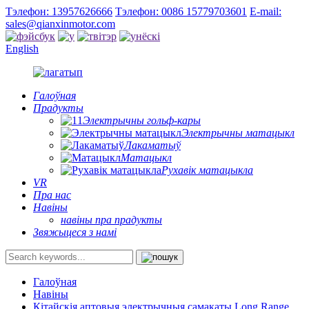
Тэлефон: 13957626666
Тэлефон: 0086 15779703601
E-mail:
sales@qianxinmotor.com
English
Галоўная
Прадукты
Электрычны гольф-кары
Электрычны матацыкл
Лакаматыў
Матацыкл
Рухавік матацыкла
VR
Пра нас
Навіны
навіны пра прадукты
Звяжыцеся з намі
Галоўная
Навіны
Кітайскія аптовыя электрычныя самакаты Long Range