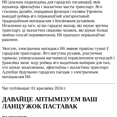
H6 ідэальна падыходзіць для гарадскіх пасажыраў, якія
шукаюць эфектыўны і экалагічна чысты транспарт. Яго
стыльны дызайн, перадавыя функцыі і нулявы ўзровень
выкідаў робяць яго пераканаўчай альтэрнатывай
традыцыйным матацыклам з бензінавым рухавіком.
Незалежна ад таго, ці вы гарадскі жыхар, які шукае зручны
транспарт, ці экалагічна свядомы чалавек, які шукае больш
зялёны спосаб перамяшчэння, H6 прапануе пераканаўчае
рашэнне.
Увогуле, электрычны матацыкл H6 змяняе правілы гульні ў
гарадскім транспарце. Яго магутны рухавік, рэагуючыя
тармазы, універсальныя магчымасці пераключэння хуткасцей і
ўражлівы запас ходу робяць яго выдатным выбарам для тых,
хто шукае захапляльны, эфектыўны і экалагічны транспарт.
Адчуйце будучыню гарадскіх паездак з электрычным
матацыклам H6.
Час публікацыі: 01 красавіка 2024 г.
ДАВАЙЦЕ АПТЫМІЗУЕМ ВАШ
ЛАНЦУЖОК ПАСТАВАК