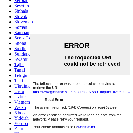
Serbian
Sesotho
Sinhala
Slovak
Slovenian
Somali
Samoan
Scots Gaelic
Shona
Sindhi
Sundanese
Swahili
Tajik
Tamil
Telugu
Thai
Ukrainian
Urdu
Uzbek
Vietnamese
Welsh
Xhosa
Yiddish
Yoruba
Zulu