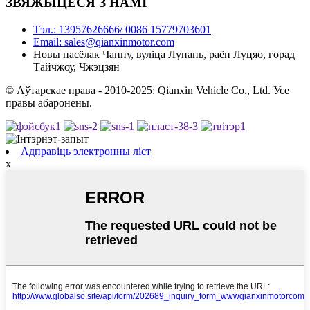
ЗВЯЖЫЦЕСЯ З НАМІ
Тэл.: 13957626666/ 0086 15779703601
Email: sales@qianxinmotor.com
Новы пасёлак Чанпу, вуліца Лунань, раён Луцяо, горад
Тайчжоу, Чжэцзян
© Аўтарскае права - 2010-2025: Qianxin Vehicle Co., Ltd. Усе
правы абаронены.
Адправіць электронны ліст
x