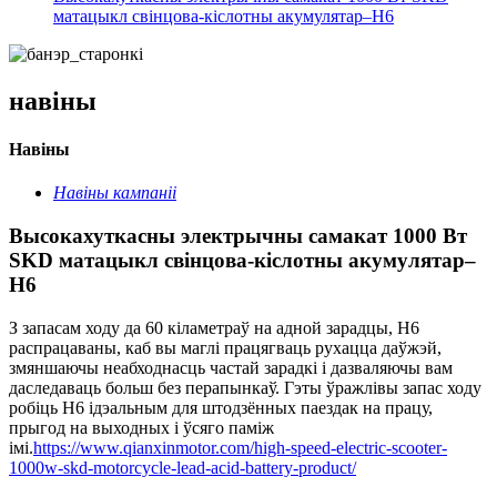
матацыкл свінцова-кіслотны акумулятар–H6
навіны
Навіны
Навіны кампаніі
Высокахуткасны электрычны самакат 1000 Вт
SKD матацыкл свінцова-кіслотны акумулятар–
H6
З запасам ходу да 60 кіламетраў на адной зарадцы, H6
распрацаваны, каб вы маглі працягваць рухацца даўжэй,
змяншаючы неабходнасць частай зарадкі і дазваляючы вам
даследаваць больш без перапынкаў. Гэты ўражлівы запас ходу
робіць H6 ідэальным для штодзённых паездак на працу,
прыгод на выходных і ўсяго паміж
імі.
https://www.qianxinmotor.com/high-speed-electric-scooter-
1000w-skd-motorcycle-lead-acid-battery-product/