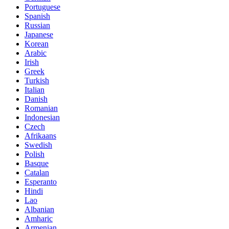
Portuguese
Spanish
Russian
Japanese
Korean
Arabic
Irish
Greek
Turkish
Italian
Danish
Romanian
Indonesian
Czech
Afrikaans
Swedish
Polish
Basque
Catalan
Esperanto
Hindi
Lao
Albanian
Amharic
Armenian