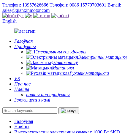
Тэлефон: 13957626666
Тэлефон: 0086 15779703601
E-mail:
sales@qianxinmotor.com
English
Галоўная
Прадукты
Электрычны гольф-кары
Электрычны матацыкл
Лакаматыў
Матацыкл
Рухавік матацыкла
VR
Пра нас
Навіны
навіны пра прадукты
Звяжыцеся з намі
Галоўная
Навіны
Высокахуткасны электрычны самакат 1000 Вт SKD