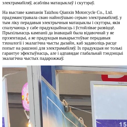
электрамабіляў, асабліва матацыклаў і скутэраў.
На выставе кампанія Taizhou Qianxin Motorcycle Co., Ltd.
прадэманстравала сваю найноўшыю серыю электрамабіляў, у
тым ліку перадавыя электрычныя матацыклы і скутэры, якія
спалучаюць у сабе прадукцыйнасць і ўстойлівае развіццё.
Прыхільнасць кампаніі да інавацый была відавочнай у яе
прэзентацыі, а яе прадукцыя выкарыстоўвае перадавыя
тэхналогіі і экалагічна чысты дызайн, каб задаволіць расце
попыт на рашэнні для электрамабіляў. Іх прадукцыя не толькі
гарантуе эфектыўнасць, але і адпавядае глабальнай тэндэнцыі
экалагічна чыстых падарожжаў.