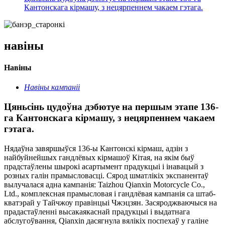
Кантонскага кірмашу, з нецярпеннем чакаем гэтага.
навіны
Навіны
Навіны кампаніі
Цяньсінь цудоўна дэбютуе на першым этапе 136-
га Кантонскага кірмашу, з нецярпеннем чакаем
гэтага.
Нядаўна завяршыўся 136-ы Кантонскі кірмаш, адзін з
найбуйнейшых гандлёвых кірмашоў Кітая, на якім быў
прадстаўлены шырокі асартымент прадукцыі і інавацый з
розных галін прамысловасці. Сярод шматлікіх экспанентаў
вылучалася адна кампанія: Taizhou Qianxin Motorcycle Co.,
Ltd., комплексная прамысловая і гандлёвая кампанія са штаб-
кватэрай у Тайчжоу правінцыі Чжэцзян. Засяроджваючыся на
прадастаўленні высакаякаснай прадукцыі і выдатнага
абслугоўвання, Qianxin дасягнула вялікіх поспехаў у галіне