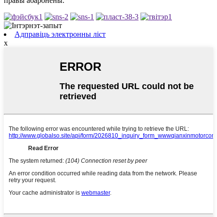
правы абаронены.
Адправіць электронны ліст
x