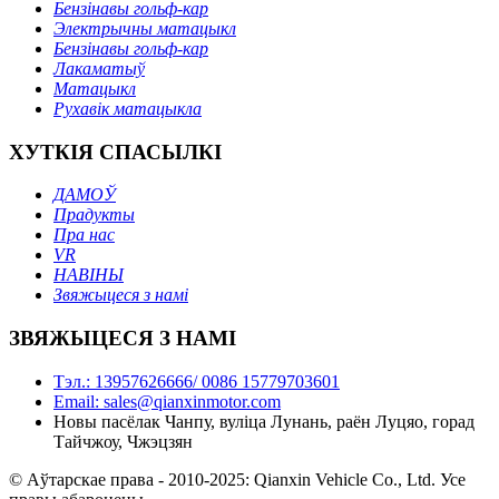
Бензінавы гольф-кар
Электрычны матацыкл
Бензінавы гольф-кар
Лакаматыў
Матацыкл
Рухавік матацыкла
ХУТКІЯ СПАСЫЛКІ
ДАМОЎ
Прадукты
Пра нас
VR
НАВІНЫ
Звяжыцеся з намі
ЗВЯЖЫЦЕСЯ З НАМІ
Тэл.: 13957626666/ 0086 15779703601
Email: sales@qianxinmotor.com
Новы пасёлак Чанпу, вуліца Лунань, раён Луцяо, горад
Тайчжоу, Чжэцзян
© Аўтарскае права - 2010-2025: Qianxin Vehicle Co., Ltd. Усе