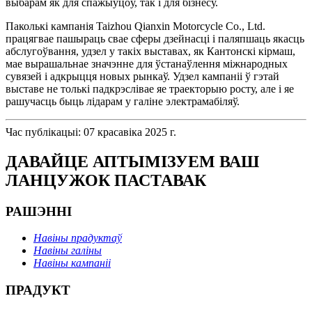
выбарам як для спажыўцоў, так і для бізнесу.
Паколькі кампанія Taizhou Qianxin Motorcycle Co., Ltd.
працягвае пашыраць свае сферы дзейнасці і паляпшаць якасць
абслугоўвання, удзел у такіх выставах, як Кантонскі кірмаш,
мае вырашальнае значэнне для ўстанаўлення міжнародных
сувязей і адкрыцця новых рынкаў. Удзел кампаніі ў гэтай
выставе не толькі падкрэслівае яе траекторыю росту, але і яе
рашучасць быць лідарам у галіне электрамабіляў.
Час публікацыі: 07 красавіка 2025 г.
ДАВАЙЦЕ АПТЫМІЗУЕМ ВАШ
ЛАНЦУЖОК ПАСТАВАК
РАШЭННІ
Навіны прадуктаў
Навіны галіны
Навіны кампаніі
ПРАДУКТ