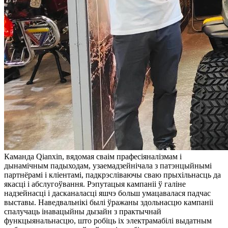
Каманда Qianxin, вядомая сваім прафесіяналізмам і
дынамічным падыходам, узаемадзейнічала з патэнцыйнымі
партнёрамі і кліентамі, падкрэсліваючы сваю прыхільнасць да
якасці і абслугоўвання. Рэпутацыя кампаніі ў галіне
надзейнасці і дасканаласці яшчэ больш умацавалася падчас
выставы. Наведвальнікі былі ўражаны здольнасцю кампаніі
спалучаць інавацыйны дызайн з практычнай
функцыянальнасцю, што робіць іх электрамабілі выдатным