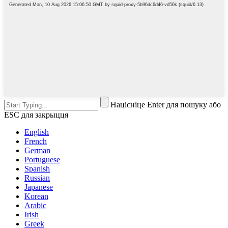
Націсніце Enter для пошуку або
ESC для закрыцця
English
French
German
Portuguese
Spanish
Russian
Japanese
Korean
Arabic
Irish
Greek