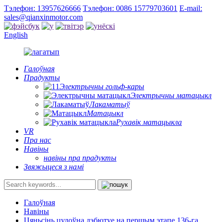
Тэлефон: 13957626666
Тэлефон: 0086 15779703601
E-mail:
sales@qianxinmotor.com
English
Галоўная
Прадукты
Электрычны гольф-кары
Электрычны матацыкл
Лакаматыў
Матацыкл
Рухавік матацыкла
VR
Пра нас
Навіны
навіны пра прадукты
Звяжыцеся з намі
Галоўная
Навіны
Цяньсінь цудоўна дэбютуе на першым этапе 136-га