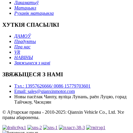
Лакаматыў
Матацыкл
Рухавік матацыкла
ХУТКІЯ СПАСЫЛКІ
ДАМОЎ
Прадукты
Пра нас
VR
НАВІНЫ
Звяжыцеся з намі
ЗВЯЖЫЦЕСЯ З НАМІ
Тэл.: 13957626666/ 0086 15779703601
Email: sales@qianxinmotor.com
Новы пасёлак Чанпу, вуліца Лунань, раён Луцяо, горад
Тайчжоу, Чжэцзян
© Аўтарскае права - 2010-2025: Qianxin Vehicle Co., Ltd. Усе
правы абаронены.