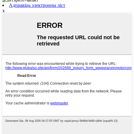
Адправіць электронны ліст
x