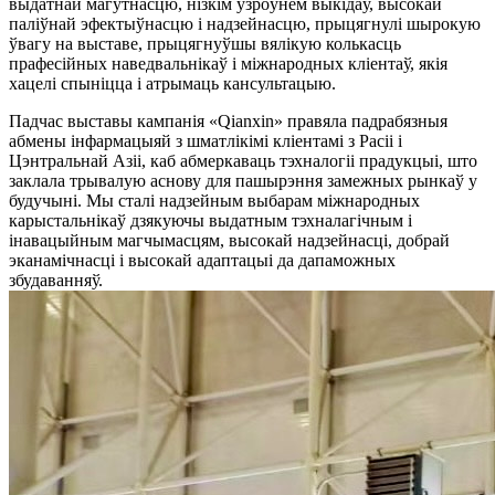
выдатнай магутнасцю, нізкім узроўнем выкідаў, высокай
паліўнай эфектыўнасцю і надзейнасцю, прыцягнулі шырокую
ўвагу на выставе, прыцягнуўшы вялікую колькасць
прафесійных наведвальнікаў і міжнародных кліентаў, якія
хацелі спыніцца і атрымаць кансультацыю.
Падчас выставы кампанія «Qianxin» правяла падрабязныя
абмены інфармацыяй з шматлікімі кліентамі з Расіі і
Цэнтральнай Азіі, каб абмеркаваць тэхналогіі прадукцыі, што
заклала трывалую аснову для пашырэння замежных рынкаў у
будучыні. Мы сталі надзейным выбарам міжнародных
карыстальнікаў дзякуючы выдатным тэхналагічным і
інавацыйным магчымасцям, высокай надзейнасці, добрай
эканамічнасці і высокай адаптацыі да дапаможных
збудаванняў.