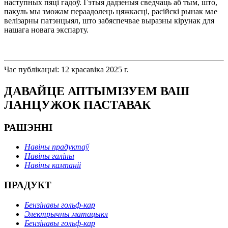
наступных пяці гадоў. Гэтыя дадзеныя сведчаць аб тым, што,
пакуль мы зможам пераадолець цяжкасці, расійскі рынак мае
велізарны патэнцыял, што забяспечвае выразны кірунак для
нашага новага экспарту.
Час публікацыі: 12 красавіка 2025 г.
ДАВАЙЦЕ АПТЫМІЗУЕМ ВАШ
ЛАНЦУЖОК ПАСТАВАК
РАШЭННІ
Навіны прадуктаў
Навіны галіны
Навіны кампаніі
ПРАДУКТ
Бензінавы гольф-кар
Электрычны матацыкл
Бензінавы гольф-кар