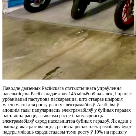
Паводле дадзеных Расійскага статыстычнага ўпраўлення,
насельніцтва Расіі складае каля 145 мільёнаў чалавек, і працэс
урбанізацыі паступова паскараецца, што стварае шырокія
магчымасці для росту рынку электрамабіляў. Асабліва ў
апошнія гады папулярнасць электрамабіляў у буйных гарадах
пастаянна расце, а таксама расце і папулярнасць
электрамабіляў сярод насельніцтва буйных гарадоў. Як адзін з
рынкаў, якія развіваюцца, расійскі рынак электрамабіляў будзе
падтрымліваць сярэднегадавы тэмп росту ў 10% на працягу