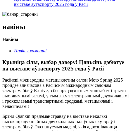
выставе аўтаспорту 2025 года ў Расіі
навіны
Навіны
Навіны кампаніі
Крыніца сілы, выбар даверу! Цяньсінь дэбютуе
на выставе аўтаспорту 2025 года ў Расіі
Расійскі міжнародны матацыклетны салон Moto Spring 2025
пройдзе адначасова з Расійскім міжнародным салонам
электрамабіляў E-drive, з беспрэцэдэнтным маштабам і трыма
выставачнымі заламі, у тым ліку з электрычнымі двухколавымі
і трохколавымі транспартнымі сродкамі, матацыкламі і
веласіпедамі!
Брэнд Qianxin прадэманстраваў на выставе некалькі
высокапрадукцыйных двухколавых паліўных скутэраў і
электрамабіляў. Экспануемыя мадэлі, якія адрозніваюцца