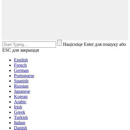
Націсніце Enter для пошуку або
ESC для закрыцця
English
French
German
Portuguese
Spanish
Russian
Japanese
Korean
Arabic
Irish
Greek
Turkish
Italian
Danish