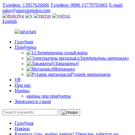
Тэлефон: 13957626666
Тэлефон: 0086 15779703601
E-mail:
sales@qianxinmotor.com
English
Галоўная
Прадукты
Электрычны гольф-кары
Электрычны матацыкл
Лакаматыў
Матацыкл
Рухавік матацыкла
VR
Пра нас
Навіны
навіны пра прадукты
Звяжыцеся з намі
Галоўная
Навіны
Крыніца сілы, выбар даверу! Цяньсінь дэбютуе на